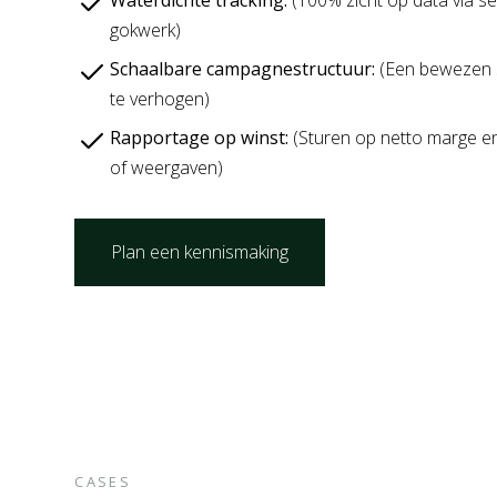
Waterdichte tracking:
(100% zicht op data via s
gokwerk)
Schaalbare campagnestructuur:
(Een bewezen s
te verhogen)
Rapportage op winst:
(Sturen op netto marge en 
of weergaven)
Plan een kennismaking
CASES