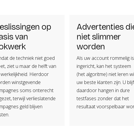
eslissingen op
Advertenties di
asis van
niet slimmer
okwerk
worden
dat de techniek niet goed
Als uw account rommelig is
et, ziet u maar de helft van
ingericht, kan het systeem
 werkelijkheid. Hierdoor
(het algoritme) niet leren w
rden winstgevende
uw beste klanten zijn. U blijf
mpagnes soms onterecht
daardoor hangen in dure
gezet, terwijl verlieslatende
testfases zonder dat het
mpagnes geld blijven
resultaat voorspelbaar wor
sten.