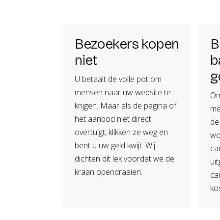
Bezoekers kopen
B
niet
b
g
U betaalt de volle pot om
mensen naar uw website te
Om
krijgen. Maar als de pagina of
me
het aanbod niet direct
de
overtuigt, klikken ze weg en
wo
bent u uw geld kwijt. Wij
ca
dichten dit lek voordat we de
uit
kraan opendraaien.
ca
ko