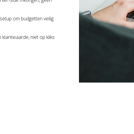
erver-side metingen, geen
etup om budgetten veilig
klantwaarde, niet op kliks