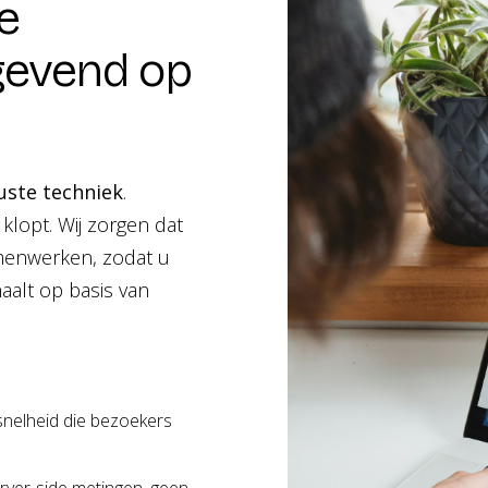
e
gevend op
uste techniek
.
klopt. Wij zorgen dat
menwerken, zodat u
aalt op basis van
snelheid die bezoekers