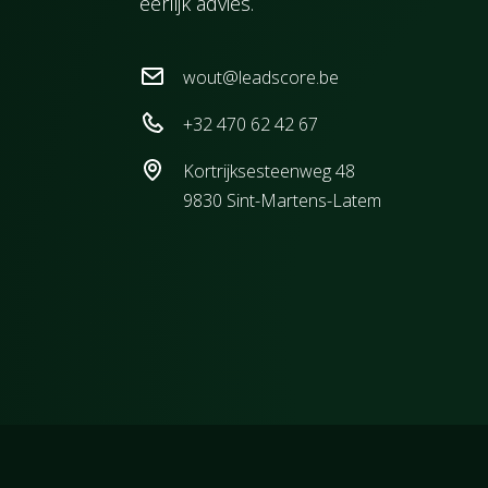
eerlijk advies.
wout@leadscore.be
+32 470 62 42 67
Kortrijksesteenweg 48
9830 Sint-Martens-Latem